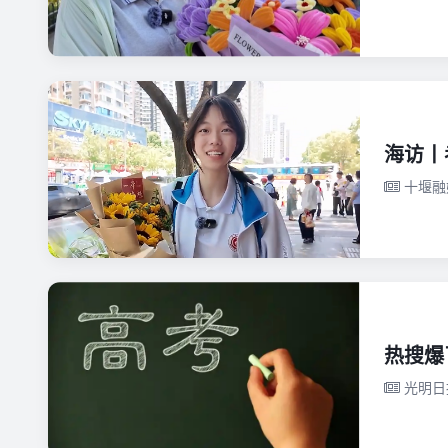
海访丨
十堰融
热搜爆
光明日